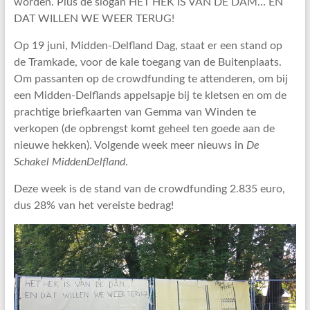
worden. Plus de slogan HET HEK IS VAN DE DAM… EN
DAT WILLEN WE WEER TERUG!
Op 19 juni, Midden-Delfland Dag, staat er een stand op
de Tramkade, voor de kale toegang van de Buitenplaats.
Om passanten op de crowdfunding te attenderen, om bij
een Midden-Delflands appelsapje bij te kletsen en om de
prachtige briefkaarten van Gemma van Winden te
verkopen (de opbrengst komt geheel ten goede aan de
nieuwe hekken). Volgende week meer nieuws in
De
Schakel MiddenDelfland
.
Deze week is de stand van de crowdfunding 2.835 euro,
dus 28% van het vereiste bedrag!