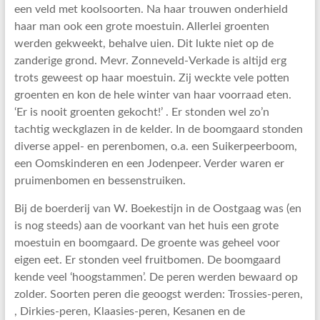
een veld met koolsoorten. Na haar trouwen onderhield
haar man ook een grote moestuin. Allerlei groenten
werden gekweekt, behalve uien. Dit lukte niet op de
zanderige grond. Mevr. Zonneveld-Verkade is altijd erg
trots geweest op haar moestuin. Zij weckte vele potten
groenten en kon de hele winter van haar voorraad eten.
‘Er is nooit groenten gekocht!’ . Er stonden wel zo’n
tachtig weckglazen in de kelder. In de boomgaard stonden
diverse appel- en perenbomen, o.a. een Suikerpeerboom,
een Oomskinderen en een Jodenpeer. Verder waren er
pruimenbomen en bessenstruiken.
Bij de boerderij van W. Boekestijn in de Oostgaag was (en
is nog steeds) aan de voorkant van het huis een grote
moestuin en boomgaard. De groente was geheel voor
eigen eet. Er stonden veel fruitbomen. De boomgaard
kende veel ‘hoogstammen’. De peren werden bewaard op
zolder. Soorten peren die geoogst werden: Trossies-peren,
, Dirkies-peren, Klaasies-peren, Kesanen en de