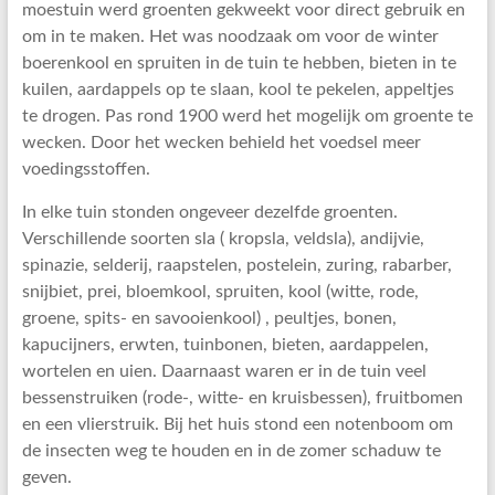
moestuin werd groenten gekweekt voor direct gebruik en
om in te maken. Het was noodzaak om voor de winter
boerenkool en spruiten in de tuin te hebben, bieten in te
kuilen, aardappels op te slaan, kool te pekelen, appeltjes
te drogen. Pas rond 1900 werd het mogelijk om groente te
wecken. Door het wecken behield het voedsel meer
voedingsstoffen.
In elke tuin stonden ongeveer dezelfde groenten.
Verschillende soorten sla ( kropsla, veldsla), andijvie,
spinazie, selderij, raapstelen, postelein, zuring, rabarber,
snijbiet, prei, bloemkool, spruiten, kool (witte, rode,
groene, spits- en savooienkool) , peultjes, bonen,
kapucijners, erwten, tuinbonen, bieten, aardappelen,
wortelen en uien. Daarnaast waren er in de tuin veel
bessenstruiken (rode-, witte- en kruisbessen), fruitbomen
en een vlierstruik. Bij het huis stond een notenboom om
de insecten weg te houden en in de zomer schaduw te
geven.