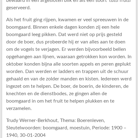
bewaard in een afgesloten blik en als een soort ’tutti frutti’
geserveerd.
Als het fruit ging rijpen, kwamen er veel spreeuwen in de
boomgaard. Binnen enkele dagen konden zij een hele
boomgaard leeg pikken. Dat werd niet op prijs gesteld
door de boer, dus probeerde hij er van alles aan te doen
om de vogels te verjagen. Er werden bijvoorbeeld bellen
opgehangen aan lijnen, waaraan getrokken kon worden. In
oktober konden bijna alle soorten appels en peren geplukt
worden. Dan werden er ladders en trappen uit de schuur
gehaald en van de zolder manden en kisten. Iedereen werd
ingezet om te helpen. De boer, de boerin, de kinderen, de
knechten en de dienstbodes, ze gingen allen de
boomgaard in om het fruit te helpen plukken en te
verzamelen.
Trudy Werner-Berkhout, Thema: Boerenleven,
Sleutelwoorden: boomgaard, moestuin, Periode: 1900 –
1940, 30-01-2004