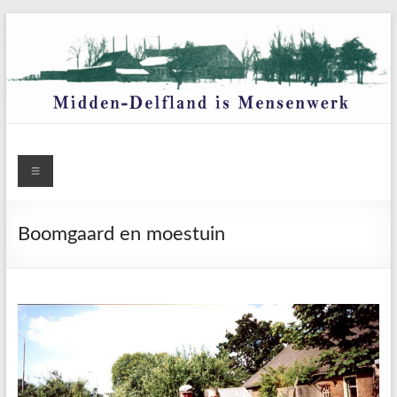
Ga
naar
de
inhoud
Menu
Boomgaard en moestuin