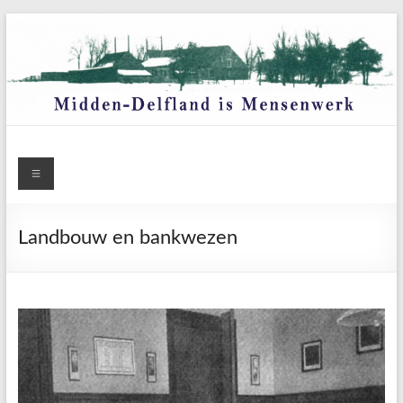
Ga
naar
de
inhoud
Menu
Landbouw en bankwezen