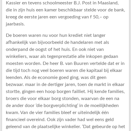
Kassier en tevens schoolmeester B.J. Post in Maasland,
die in zijn huis een kamer beschikbaar stelde voor de bank,
kreeg de eerste jaren een vergoeding van f 50,– op
jaarbasis.
De boeren waren nu voor hun krediet niet langer
afhankelijk van bijvoorbeeld de handelaren met als
onderpand de oogst of het huis. En ook niet van
winkeliers, waar als tegenprestatie alle inkopen gedaan
moesten worden. De heer B. van Buuren vertelde dat er in
die tijd toch nog veel boeren waren die kapitaal bij elkaar
leenden. Als de economie goed ging, was dit geen
bezwaar. maar in de dertiger jaren, toen de markt in elkaar
stortte, gingen een hoop borgen failliet. Hij kende families,
broers die voor elkaar borg stonden, waarvan de een na
de ander door ‘die borgverplichting’ in de moeilijkheden
kwam. Van de vier families bleef er uiteindelijk één
financieel overeind. Ook zijn vader had wel eens geld
geleend van de plaatselijke winkelier. ‘Dat gebeurde op het