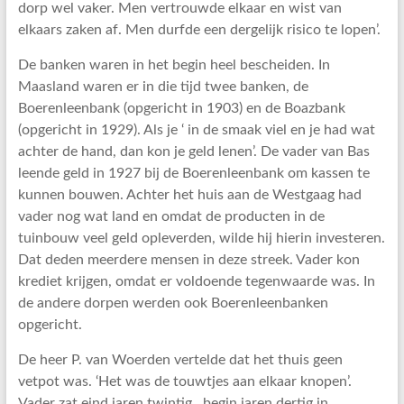
dorp wel vaker. Men vertrouwde elkaar en wist van
elkaars zaken af. Men durfde een dergelijk risico te lopen’.
De banken waren in het begin heel bescheiden. In
Maasland waren er in die tijd twee banken, de
Boerenleenbank (opgericht in 1903) en de Boazbank
(opgericht in 1929). Als je ‘ in de smaak viel en je had wat
achter de hand, dan kon je geld lenen’. De vader van Bas
leende geld in 1927 bij de Boerenleenbank om kassen te
kunnen bouwen. Achter het huis aan de Westgaag had
vader nog wat land en omdat de producten in de
tuinbouw veel geld opleverden, wilde hij hierin investeren.
Dat deden meerdere mensen in deze streek. Vader kon
krediet krijgen, omdat er voldoende tegenwaarde was. In
de andere dorpen werden ook Boerenleenbanken
opgericht.
De heer P. van Woerden vertelde dat het thuis geen
vetpot was. ‘Het was de touwtjes aan elkaar knopen’.
Vader zat eind jaren twintig , begin jaren dertig in