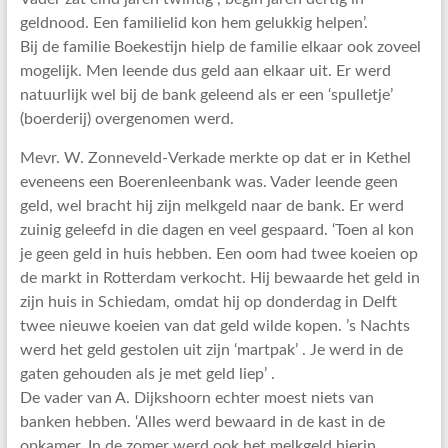
geldnood. Een familielid kon hem gelukkig helpen’.
Bij de familie Boekestijn hielp de familie elkaar ook zoveel
mogelijk. Men leende dus geld aan elkaar uit. Er werd
natuurlijk wel bij de bank geleend als er een ‘spulletje’
(boerderij) overgenomen werd.
Mevr. W. Zonneveld-Verkade merkte op dat er in Kethel
eveneens een Boerenleenbank was. Vader leende geen
geld, wel bracht hij zijn melkgeld naar de bank. Er werd
zuinig geleefd in die dagen en veel gespaard. ‘Toen al kon
je geen geld in huis hebben. Een oom had twee koeien op
de markt in Rotterdam verkocht. Hij bewaarde het geld in
zijn huis in Schiedam, omdat hij op donderdag in Delft
twee nieuwe koeien van dat geld wilde kopen. ’s Nachts
werd het geld gestolen uit zijn ‘martpak’ . Je werd in de
gaten gehouden als je met geld liep’ .
De vader van A. Dijkshoorn echter moest niets van
banken hebben. ‘Alles werd bewaard in de kast in de
opkamer. In de zomer werd ook het melkgeld hierin