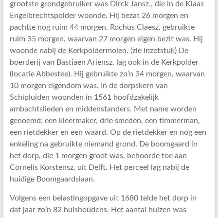
grootste grondgebruiker was Dirck Jansz., die in de Klaas
Engelbrechtspolder woonde. Hij bezat 26 morgen en
pachtte nog ruim 44 morgen. Rochus Claesz. gebruikte
ruim 35 morgen, waarvan 27 morgen eigen bezit was. Hij
woonde nabij de Kerkpoldermolen. (zie inzetstuk) De
boerderij van Bastiaen Ariensz. lag ook in de Kerkpolder
(locatie Abbestee). Hij gebruikte zo’n 34 morgen, waarvan
10 morgen eigendom was. In de dorpskern van
Schipluiden woonden in 1561 hoofdzakelijk
ambachtslieden en middenstanders. Met name worden
genoemd: een kleermaker, drie smeden, een timmerman,
een rietdekker en een waard. Op de rietdekker en nog een
enkeling na gebruikte niemand grond. De boomgaard in
het dorp, die 1 morgen groot was, behoorde toe aan
Cornelis Korstensz. uit Delft. Het perceel lag nabij de
huidige Boomgaardslaan.
Volgens een belastingopgave uit 1680 telde het dorp in
dat jaar zo’n 82 huishoudens. Het aantal huizen was