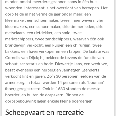
minder, omdat meerdere gezinnen soms in één huis
woonden. Interessant is het overzicht van beroepen. Het
dorp telde in het vermelde jaar onder meer: een
kleermaker, een schoenmaker, twee linnenwevers, vier
kleermakers, een schoenmaker, drie timmerlieden, drie
metselaars, een rietdekker, een smid, twee
marktschippers, twee zandschippers, waarvan één ook
brandewijn verkocht, een kuiper, een chirurgijn, twee
bakkers, een haververkoper en een tapper. De laatste was
Cornelis van Dijck; hij bekleedde tevens de functie van
schout, secretaris en bode. Diewertje Jans, een weduwe,
bezat eveneens een herberg en Jannetgen Leenderts
verkocht lint en garen. Zo’n 30 personen leefden van de
armenzorg. In totaal werden 14 personen als “bouman”
(boer) geregistreerd. Ook in 1680 stonden de meeste
boerderijen buiten de dorpskern. Binnen de
dorpsbebouwing lagen enkele kleine boerderijen.
Scheepvaart en recreatie