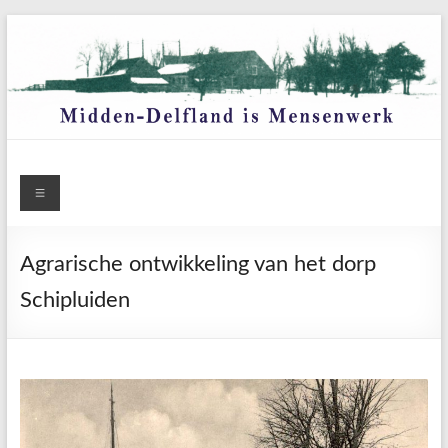
Ga
naar
de
inhoud
Menu
Agrarische ontwikkeling van het dorp
Schipluiden