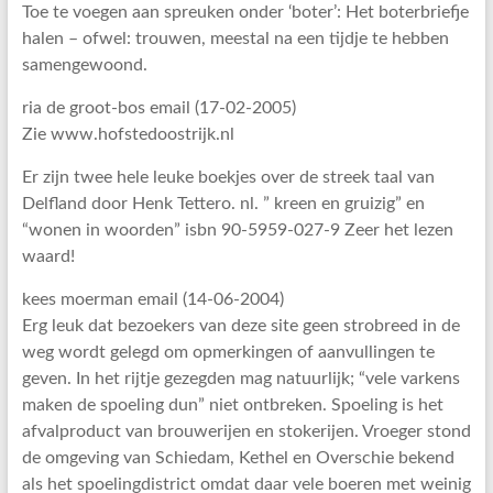
Toe te voegen aan spreuken onder ‘boter’: Het boterbriefje
halen – ofwel: trouwen, meestal na een tijdje te hebben
samengewoond.
ria de groot-bos email (17-02-2005)
Zie www.hofstedoostrijk.nl
Er zijn twee hele leuke boekjes over de streek taal van
Delfland door Henk Tettero. nl. ” kreen en gruizig” en
“wonen in woorden” isbn 90-5959-027-9 Zeer het lezen
waard!
kees moerman email (14-06-2004)
Erg leuk dat bezoekers van deze site geen strobreed in de
weg wordt gelegd om opmerkingen of aanvullingen te
geven. In het rijtje gezegden mag natuurlijk; “vele varkens
maken de spoeling dun” niet ontbreken. Spoeling is het
afvalproduct van brouwerijen en stokerijen. Vroeger stond
de omgeving van Schiedam, Kethel en Overschie bekend
als het spoelingdistrict omdat daar vele boeren met weinig