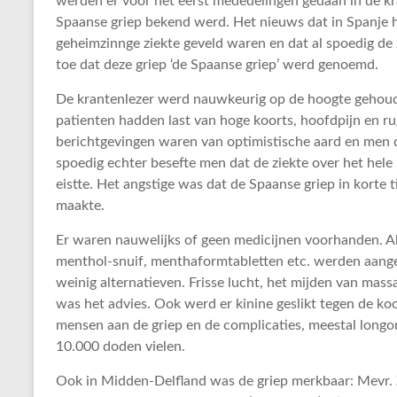
werden er voor het eerst mededelingen gedaan in de kran
Spaanse griep bekend werd. Het nieuws dat in Spanje he
geheimzinnge ziekte geveld waren en dat al spoedig de z
toe dat deze griep ‘de Spaanse griep’ werd genoemd.
De krantenlezer werd nauwkeurig op de hoogte gehoude
patienten hadden last van hoge koorts, hoofdpijn en ru
berichtgevingen waren van optimistische aard en men dac
spoedig echter besefte men dat de ziekte over het hele 
eistte. Het angstige was dat de Spaanse griep in korte
maakte.
Er waren nauwelijks of geen medicijnen voorhanden. Abd
menthol-snuif, menthaformtabletten etc. werden aangep
weinig alternatieven. Frisse lucht, het mijden van ma
was het advies. Ook werd er kinine geslikt tegen de ko
mensen aan de griep en de complicaties, meestal longo
10.000 doden vielen.
Ook in Midden-Delfland was de griep merkbaar: Mevr. Z