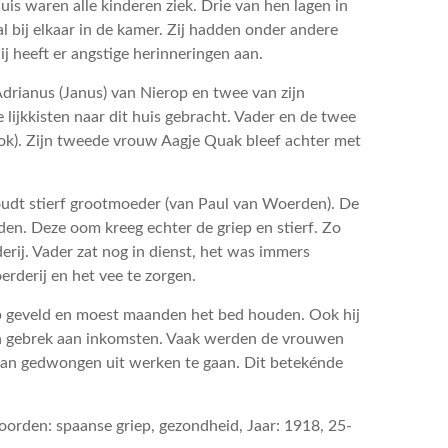
is waren alle kinderen ziek. Drie van hen lagen in
l bij elkaar in de kamer. Zij hadden onder andere
j heeft er angstige herinneringen aan.
 Adrianus (Janus) van Nierop en twee van zijn
 lijkkisten naar dit huis gebracht. Vader en de twee
ok). Zijn tweede vrouw Aagje Quak bleef achter met
udt stierf grootmoeder (van Paul van Woerden). De
n. Deze oom kreeg echter de griep en stierf. Zo
rij. Vader zat nog in dienst, het was immers
oerderij en het vee te zorgen.
ep geveld en moest maanden het bed houden. Ook hij
een gebrek aan inkomsten. Vaak werden de vrouwen
 dan gedwongen uit werken te gaan. Dit betekénde
rden: spaanse griep, gezondheid, Jaar: 1918, 25-