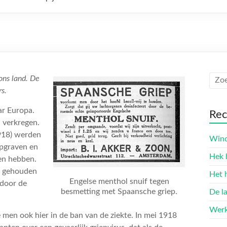
 ons land. De
rs.
ar Europa.
Rec
d verkregen.
1918) werden
Wind
opgraven en
Hek 
en hebben.
k gehouden
Het 
Engelse menthol snuif tegen
 door de
besmetting met Spaansche griep.
De l
Werk
 men ook hier in de ban van de ziekte. In mei 1918