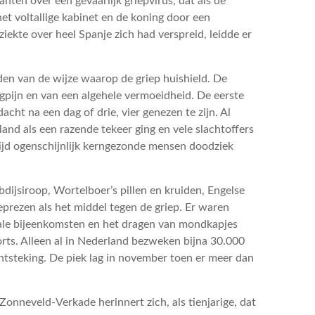
ten over een gevaarlijk griepvirus, dat als de
t voltallige kabinet en de koning door een
iekte over heel Spanje zich had verspreid, leidde er
n van de wijze waarop de griep huishield. De
gpijn en van een algehele vermoeidheid. De eerste
ht na een dag of drie, vier genezen te zijn. Al
land als een razende tekeer ging en vele slachtoffers
 tijd ogenschijnlijk kerngezonde mensen doodziek
ijsiroop, Wortelboer’s pillen en kruiden, Engelse
rezen als het middel tegen de griep. Er waren
ssale bijeenkomsten en het dragen van mondkapjes
orts. Alleen al in Nederland bezweken bijna 30.000
ntsteking. De piek lag in november toen er meer dan
onneveld-Verkade herinnert zich, als tienjarige, dat