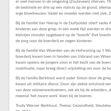
er veel mensen in de omgeving (Zouteveen) stierven. Thu
de bedstede en drie op een matras op de grond, allemaa
erge bloedneuzen. Vader en moeder werden niet ziek. Zi
Bij de familie Van Nierop in de Duifpolder stierf vader
kinderen aan deze griep. In een week tijd werden er drie
kleintjes stonden opgebaard op de “boenik” (het boenh
de zorg voor de boerderij en negen kinderen.
Bij de familie Van Woerden van de Hofwoning op ’t Wo
boerderij kwam toen in handen van IJsbrand van Woerde
kwam opeens de jongere zoon in het bezit van de boerde
mobilisatie, maar kreeg direct vrijstelling om voor de b
Bij de familie Berkhout werd vader Simon door de gri
kwam uit militaire dienst. Door zijn ziekte ontstond 
van deze seizoenwerknemers, net als bij de arbeiders,
meestal ‘het zware werk’ doen bij de boeren.
Trudy Werner-Berkhout, Thema: Gezondheid, Sleutelwoo