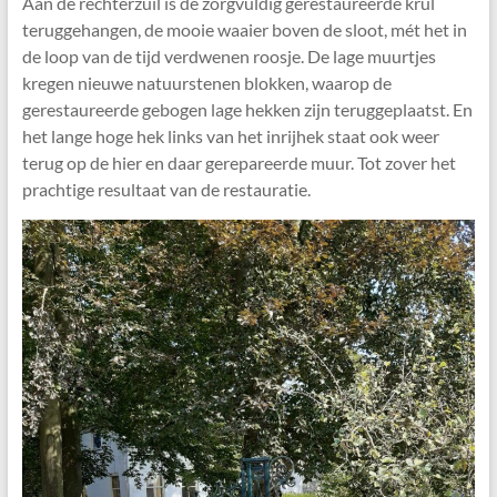
Aan de rechterzuil is de zorgvuldig gerestaureerde krul
teruggehangen, de mooie waaier boven de sloot, mét het in
de loop van de tijd verdwenen roosje. De lage muurtjes
kregen nieuwe natuurstenen blokken, waarop de
gerestaureerde gebogen lage hekken zijn teruggeplaatst. En
het lange hoge hek links van het inrijhek staat ook weer
terug op de hier en daar gerepareerde muur. Tot zover het
prachtige resultaat van de restauratie.