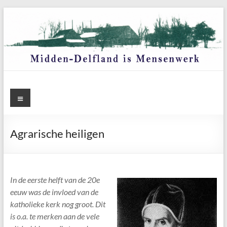
Ga
naar
de
inhoud
Menu
Agrarische heiligen
In de eerste helft van de 20e
eeuw was de invloed van de
katholieke kerk nog groot. Dit
is o.a. te merken aan de vele