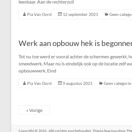
leesbaar. Aan de rechterzuil
Pia Van Oord
12 september 2021
Geen catego
Werk aan opbouw hek is begonne
Tot nu toe werd er vooral achter de schermen gewerkt, ho
smeedwerk. Maar nu is eindelijk ook op de locatie zelf w
opbouwwerk. Eind
Pia Van Oord
9 augustus 2021
Geen categorie
« Vorige
Copyright © 2026
. Alle rechten voorbehouden. Thema
Spacious
door The