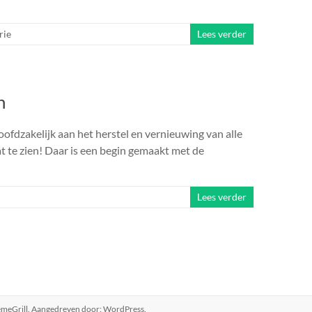
rie
Lees verder
n
ofdzakelijk aan het herstel en vernieuwing van alle
at te zien! Daar is een begin gemaakt met de
Lees verder
meGrill. Aangedreven door:
WordPress
.