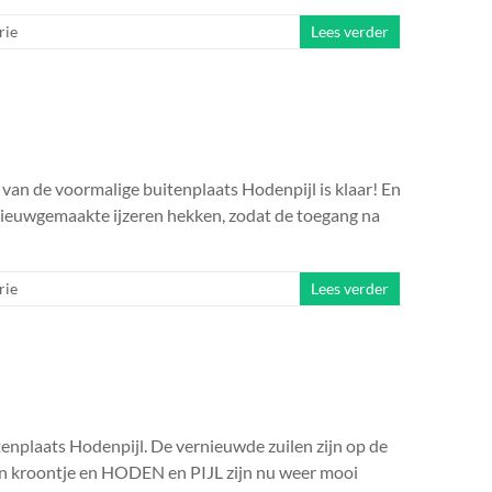
rie
Lees verder
k van de voormalige buitenplaats Hodenpijl is klaar! En
l nieuwgemaakte ijzeren hekken, zodat de toegang na
rie
Lees verder
tenplaats Hodenpijl. De vernieuwde zuilen zijn op de
en kroontje en HODEN en PIJL zijn nu weer mooi