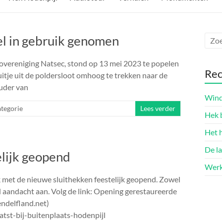
el in gebruik genomen
overeniging Natsec, stond op 13 mei 2023 te popelen
Rec
tje uit de poldersloot omhoog te trekken naar de
uder van
Wind
tegorie
Lees verder
Hek 
Het 
De l
elijk geopend
Werk
k met de nieuwe sluithekken feestelijk geopend. Zowel
aandacht aan. Volg de link: Opening gerestaureerde
ndelfland.net)
atst-bij-buitenplaats-hodenpijl