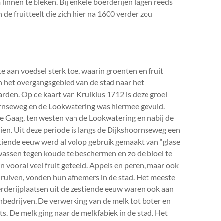
nnen te bleken. Bij enkele boerderijen lagen reeds
e fruitteelt die zich hier na 1600 verder zou
e aan voedsel sterk toe, waarin groenten en fruit
n het overgangsgebied van de stad naar het
en. Op de kaart van Kruikius 1712 is deze groei
ornseweg en de Lookwatering was hiermee gevuld.
e Gaag, ten westen van de Lookwatering en nabij de
en. Uit deze periode is langs de Dijkshoornseweg een
tiende eeuw werd al volop gebruik gemaakt van “glase
assen tegen koude te beschermen en zo de bloei te
vooral veel fruit geteeld. Appels en peren, maar ook
 druiven, vonden hun afnemers in de stad. Het meeste
boerderijplaatsen uit de zestiende eeuw waren ook aan
bedrijven. De verwerking van de melk tot boter en
ats. De melk ging naar de melkfabiek in de stad. Het