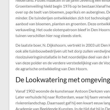
Nederland. Fusies maakten in de jaren zeventig een eind
Groentenveiling hield begin 1976 op te bestaan.Vanaf het
over op de teelt van bloemen, paprika’s en aubergines. 
minder. De tuinderijen ontwikkelden zich tot technolog
aanbod van bloemen, planten en groenten. Deze ontwikke
verkaveling. Het oude slotenpatroon bleef in Den Hoorn 
tuinen verschillen hier nog steeds sterk.
De laatste boer, N. Dijkshoorn, vertrekt in 2003 uit Den
ook alle tuinbouwbedrijven uit het dorp zullen verdwij
rioolzuiveringsinstallatie in het noordelijke deel van de
van deze polder en de verdere verstedelijking van de Vo
de agrarische ontwikkeling van Den Hoorn.
De Lookwatering met omgevin
Vanaf 1902 woonde de kunstenaar Antoon Derkzen van 
Later verhuisde hij naar Rotterdam, waar hij faam verwie
rivierenlandschap. Daarnaast gaf hij een kwart eeuw lang
Academie van Beeldende Kunsten. In de tijd dat hij in De