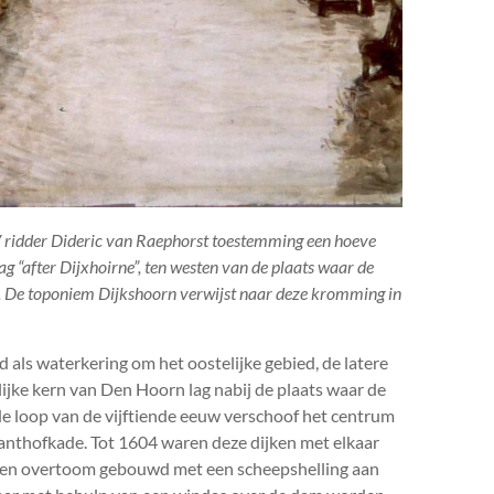
 V ridder Dideric van Raephorst toestemming een hoeve
 lag “after Dijxhoirne”, ten westen van de plaats waar de
 De toponiem Dijkshoorn verwijst naar deze kromming in
als waterkering om het oostelijke gebied, de latere
jke kern van Den Hoorn lag nabij de plaats waar de
 loop van de vijftiende eeuw verschoof het centrum
anthofkade. Tot 1604 waren deze dijken met elkaar
een overtoom gebouwd met een scheepshelling aan