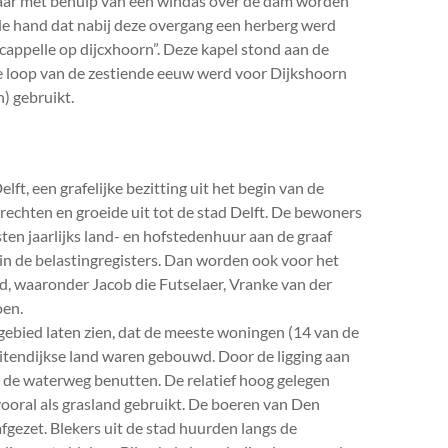
daar met behulp van een windas over de dam worden
 de hand dat nabij deze overgang een herberg werd
 cappelle op dijcxhoorn”. Deze kapel stond aan de
e loop van de zestiende eeuw werd voor Dijkshoorn
) gebruikt.
ft, een grafelijke bezitting uit het begin van de
rechten en groeide uit tot de stad Delft. De bewoners
en jaarlijks land- en hofstedenhuur aan de graaf
 in de belastingregisters. Dan worden ook voor het
, waaronder Jacob die Futselaer, Vranke van der
en.
gebied laten zien, dat de meeste woningen (14 van de
itendijkse land waren gebouwd. Door de ligging aan
 de waterweg benutten. De relatief hoog gelegen
oral als grasland gebruikt. De boeren van Den
fgezet. Blekers uit de stad huurden langs de