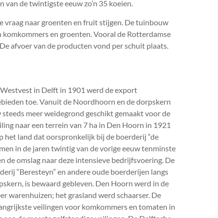
n van de twintigste eeuw zo’n 35 koeien.
de vraag naar groenten en fruit stijgen. De tuinbouw
van komkommers en groenten. Vooral de Rotterdamse
De afvoer van de producten vond per schuit plaats.
Westvest in Delft in 1901 werd de export
ebieden toe. Vanuit de Noordhoorn en de dorpskern
w steeds meer weidegrond geschikt gemaakt voor de
ling naar een terrein van 7 ha in Den Hoorn in 1921
et land dat oorspronkelijk bij de boerderij “de
en in de jaren twintig van de vorige eeuw tenminste
 de omslag naar deze intensieve bedrijfsvoering. De
derij “Beresteyn” en andere oude boerderijen langs
rpskern, is bewaard gebleven. Den Hoorn werd in de
eer warenhuizen; het grasland werd schaarser. De
elangrijkste veilingen voor komkommers en tomaten in