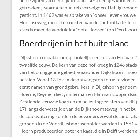
beide zijden van het dijklichaam. De scheepjes konden 
getrokken, waarna ze hun reis vervolgden. Het ligt voor
gesticht. In 1462 was er sprake van “onser liever vrouwe
Hoornseweg, direct ten oosten van de Tanthofkade. In d
steeds meer de aanduiding “opte Hooren” (op Den Hoorn
Boerderijen in het buitenland
Dijkshoorn maakte oorspronkelijk deel uit van Hof van Del
twaalfde eeuw. De kern van deze hof kreeg in 1246 stads
van het omliggende gebied, waaronder Dijkshoorn, moest
betalen. Vanaf 1316 zijn de ontvangsten terug te vinden
eerst namen van grondgebruikers in Dijkshoorn genoemd
Hoerne, Reynier die tymmerman en Harman Coppardsso
Zestiende-eeuwse kaarten en belastingregisters van dit 
17) langs de westzijde van de Dijkshoornseweg in het bu
de Lookwatering konden de bewoners zowel de land- als
gronden in de Voordijkshoornsepolder werden in 1561 vo
Hoorn produceerden boter en kaas, die in Delft werden a