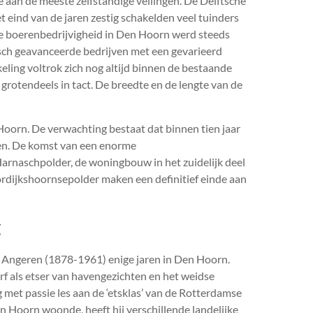
e aan de meeste zelfstandige veilingen. De Delftsche
 eind van de jaren zestig schakelden veel tuinders
De boerenbedrijvigheid in Den Hoorn werd steeds
isch geavanceerde bedrijven met een gevarieerd
ling voltrok zich nog altijd binnen de bestaande
grotendeels in tact. De breedte en de lengte van de
 Hoorn. De verwachting bestaat dat binnen tien jaar
nen. De komst van een enorme
 Harnaschpolder, de woningbouw in het zuidelijk deel
ordijkshoornsepolder maken een definitief einde aan
g
Angeren (1878-1961) enige jaren in Den Hoorn.
rf als etser van havengezichten en het weidse
 met passie les aan de ‘etsklas’ van de Rotterdamse
n Hoorn woonde, heeft hij verschillende landelijke