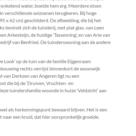
 kronkelend water, boeide hem erg. Meerdere etsen
 in verschillende seizoenen terugkeren. Bij hoge
95 x 62 cm) geschilderd. De afbeelding, die bij het
s bevindt zich de tuinderij, met plat glas, van Leen
en Arkesteijn, de huidige ‘Taswoning’, en van Arie van
bedrijf van Benfried. De tuinderswoning aan de andere
De Look’ op de tuin van de familie Eijgenraam
bebouwing rechts verrijst binnenkort de woonwijk
el van Derkzen van Angeren ligt nu een
t die bij de ‘Druiven, Vruchten- en
eze tuindersfamilie woonde in huize ‘Veldzicht’ aan
wel als herkenningspunt bewaard blijven. Het is een
 naar een kruid, dat hier oorspronkelijk groeide.