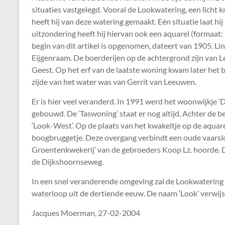
situaties vastgelegd. Vooral de Lookwatering, een licht
heeft hij van deze watering gemaakt. Eén situatie laat hij
uitzondering heeft hij hiervan ook een aquarel (formaat: 
begin van dit artikel is opgenomen, dateert van 1905. Link
Eijgenraam. De boerderijen op de achtergrond zijn van Le
Geest. Op het erf van de laatste woning kwam later het 
zijde van het water was van Gerrit van Leeuwen.
Er is hier veel veranderd. In 1991 werd het woonwijkje ‘
gebouwd. De ‘Taswoning’ staat er nog altijd. Achter de 
‘Look-West’. Op de plaats van het kwakeltje op de aquar
boogbruggetje. Deze overgang verbindt een oude vaarsloo
Groentenkwekerij’ van de gebroeders Koop Lz. hoorde. D
de Dijkshoornseweg.
In een snel veranderende omgeving zal de Lookwatering 
waterloop uit de dertiende eeuw. De naam ‘Look’ verwijst
Jacques Moerman, 27-02-2004