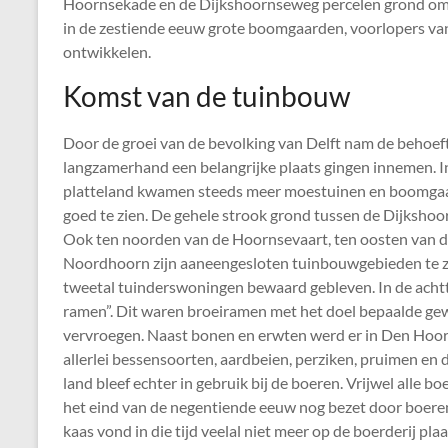
Hoornsekade en de Dijkshoornseweg percelen grond om li
in de zestiende eeuw grote boomgaarden, voorlopers van d
ontwikkelen.
Komst van de tuinbouw
Door de groei van de bevolking van Delft nam de behoeft
langzamerhand een belangrijke plaats gingen innemen. I
platteland kwamen steeds meer moestuinen en boomgaard
goed te zien. De gehele strook grond tussen de Dijksho
Ook ten noorden van de Hoornsevaart, ten oosten van d
Noordhoorn zijn aaneengesloten tuinbouwgebieden te zi
tweetal tuinderswoningen bewaard gebleven. In de acht
ramen”. Dit waren broeiramen met het doel bepaalde gew
vervroegen. Naast bonen en erwten werd er in Den Hoorn 
allerlei bessensoorten, aardbeien, perziken, pruimen en
land bleef echter in gebruik bij de boeren. Vrijwel alle 
het eind van de negentiende eeuw nog bezet door boeren
kaas vond in die tijd veelal niet meer op de boerderij pla