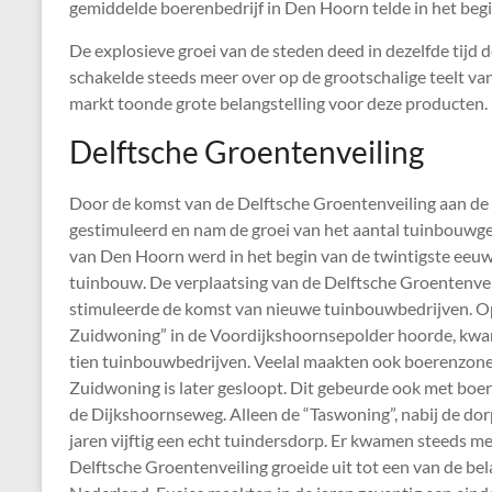
gemiddelde boerenbedrijf in Den Hoorn telde in het begi
De explosieve groei van de steden deed in dezelfde tijd 
schakelde steeds meer over op de grootschalige teelt 
markt toonde grote belangstelling voor deze producten. 
Delftsche Groentenveiling
Door de komst van de Delftsche Groentenveiling aan de 
gestimuleerd en nam de groei van het aantal tuinbouwg
van Den Hoorn werd in het begin van de twintigste eeu
tuinbouw. De verplaatsing van de Delftsche Groentenvei
stimuleerde de komst van nieuwe tuinbouwbedrijven. Op h
Zuidwoning” in de Voordijkshoornsepolder hoorde, kwam
tien tuinbouwbedrijven. Veelal maakten ook boerenzonen
Zuidwoning is later gesloopt. Dit gebeurde ook met boer
de Dijkshoornseweg. Alleen de “Taswoning”, nabij de do
jaren vijftig een echt tuindersdorp. Er kwamen steeds m
Delftsche Groentenveiling groeide uit tot een van de b