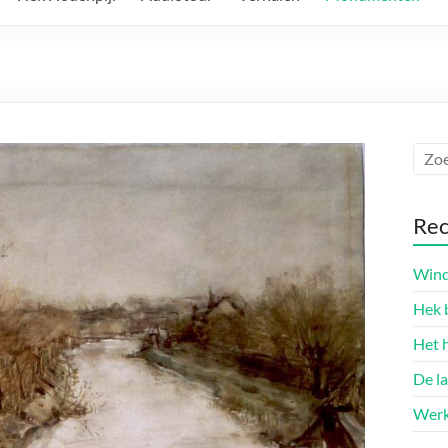
Rec
Wind
Hek 
Het 
De l
Werk