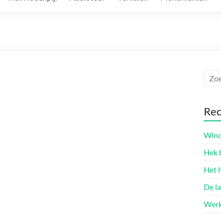
Rec
Wind
Hek 
Het 
De l
Werk