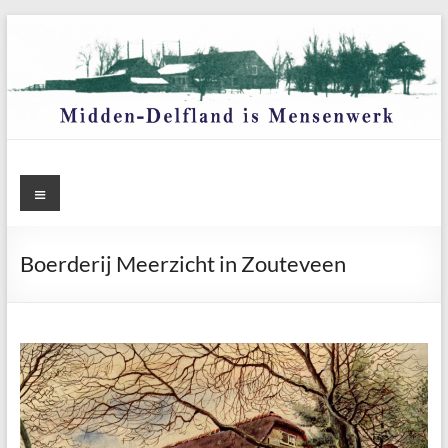
Ga
naar
de
inhoud
Menu
Boerderij Meerzicht in Zouteveen