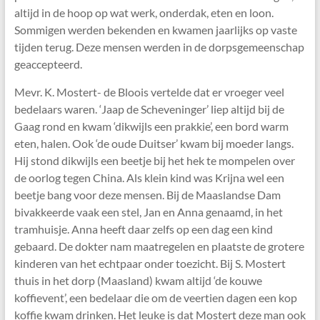
altijd in de hoop op wat werk, onderdak, eten en loon.
Sommigen werden bekenden en kwamen jaarlijks op vaste
tijden terug. Deze mensen werden in de dorpsgemeenschap
geaccepteerd.
Mevr. K. Mostert- de Bloois vertelde dat er vroeger veel
bedelaars waren. ‘Jaap de Scheveninger’ liep altijd bij de
Gaag rond en kwam ‘dikwijls een prakkie’, een bord warm
eten, halen. Ook ‘de oude Duitser’ kwam bij moeder langs.
Hij stond dikwijls een beetje bij het hek te mompelen over
de oorlog tegen China. Als klein kind was Krijna wel een
beetje bang voor deze mensen. Bij de Maaslandse Dam
bivakkeerde vaak een stel, Jan en Anna genaamd, in het
tramhuisje. Anna heeft daar zelfs op een dag een kind
gebaard. De dokter nam maatregelen en plaatste de grotere
kinderen van het echtpaar onder toezicht. Bij S. Mostert
thuis in het dorp (Maasland) kwam altijd ‘de kouwe
koffievent’, een bedelaar die om de veertien dagen een kop
koffie kwam drinken. Het leuke is dat Mostert deze man ook