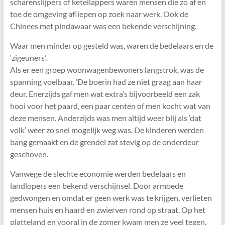
scharenslijpers of ketellappers waren mensen die zo af en
toe de omgeving afliepen op zoek naar werk. Ook de
Chinees met pindawaar was een bekende verschijning.
Waar men minder op gesteld was, waren de bedelaars en de
‘zigeuners’.
Als er een groep woonwagenbewoners langstrok, was de
spanning voelbaar. ‘De boerin had ze niet graag aan haar
deur. Enerzijds gaf men wat extra’s bijvoorbeeld een zak
hooi voor het paard, een paar centen of men kocht wat van
deze mensen. Anderzijds was men altijd weer blij als ‘dat
volk’ weer zo snel mogelijk weg was. De kinderen werden
bang gemaakt en de grendel zat stevig op de onderdeur
geschoven.
Vanwege de slechte economie werden bedelaars en
landlopers een bekend verschijnsel. Door armoede
gedwongen en omdat er geen werk was te krijgen, verlieten
mensen huis en haard en zwierven rond op straat. Op het
platteland en vooral in de zomer kwam men ze veel tegen,