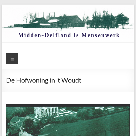
Ga
naar
de
inhoud
Menu
De Hofwoning in ’t Woudt