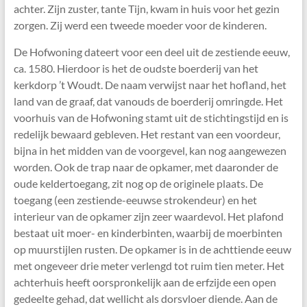
achter. Zijn zuster, tante Tijn, kwam in huis voor het gezin
zorgen. Zij werd een tweede moeder voor de kinderen.
De Hofwoning dateert voor een deel uit de zestiende eeuw,
ca. 1580. Hierdoor is het de oudste boerderij van het
kerkdorp ’t Woudt. De naam verwijst naar het hofland, het
land van de graaf, dat vanouds de boerderij omringde. Het
voorhuis van de Hofwoning stamt uit de stichtingstijd en is
redelijk bewaard gebleven. Het restant van een voordeur,
bijna in het midden van de voorgevel, kan nog aangewezen
worden. Ook de trap naar de opkamer, met daaronder de
oude keldertoegang, zit nog op de originele plaats. De
toegang (een zestiende-eeuwse strokendeur) en het
interieur van de opkamer zijn zeer waardevol. Het plafond
bestaat uit moer- en kinderbinten, waarbij de moerbinten
op muurstijlen rusten. De opkamer is in de achttiende eeuw
met ongeveer drie meter verlengd tot ruim tien meter. Het
achterhuis heeft oorspronkelijk aan de erfzijde een open
gedeelte gehad, dat wellicht als dorsvloer diende. Aan de