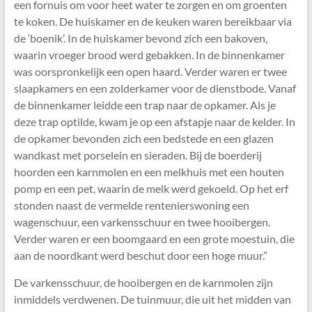
een fornuis om voor heet water te zorgen en om groenten
te koken. De huiskamer en de keuken waren bereikbaar via
de ‘boenik’. In de huiskamer bevond zich een bakoven,
waarin vroeger brood werd gebakken. In de binnenkamer
was oorspronkelijk een open haard. Verder waren er twee
slaapkamers en een zolderkamer voor de dienstbode. Vanaf
de binnenkamer leidde een trap naar de opkamer. Als je
deze trap optilde, kwam je op een afstapje naar de kelder. In
de opkamer bevonden zich een bedstede en een glazen
wandkast met porselein en sieraden. Bij de boerderij
hoorden een karnmolen en een melkhuis met een houten
pomp en een pet, waarin de melk werd gekoeld. Op het erf
stonden naast de vermelde rentenierswoning een
wagenschuur, een varkensschuur en twee hooibergen.
Verder waren er een boomgaard en een grote moestuin, die
aan de noordkant werd beschut door een hoge muur.”
De varkensschuur, de hooibergen en de karnmolen zijn
inmiddels verdwenen. De tuinmuur, die uit het midden van