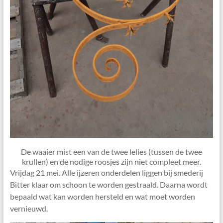
De waaier mist een van de twee lelies (tussen de twee
krullen) en de nodige roosjes zijn niet compleet meer.
Vrijdag 21 mei. Alle ijzeren onderdelen liggen bij smederij
Bitter klaar om schoon te worden gestraald. Daarna wordt
bepaald wat kan worden hersteld en wat moet worden
vernieuwd.