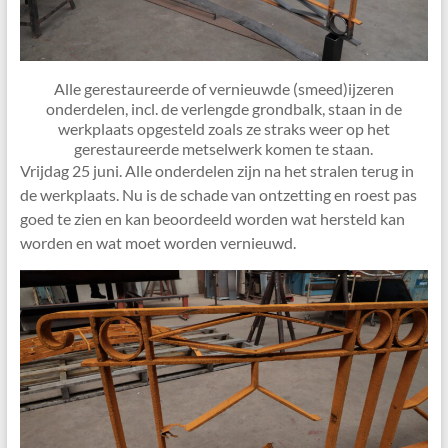
Alle gerestaureerde of vernieuwde (smeed)ijzeren
onderdelen, incl. de verlengde grondbalk, staan in de
werkplaats opgesteld zoals ze straks weer op het
gerestaureerde metselwerk komen te staan.
Vrijdag 25 juni. Alle onderdelen zijn na het stralen terug in
de werkplaats. Nu is de schade van ontzetting en roest pas
goed te zien en kan beoordeeld worden wat hersteld kan
worden en wat moet worden vernieuwd.