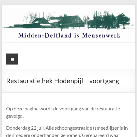
Ga
naar
de
inhoud
Menu
Restauratie hek Hodenpijl – voortgang
Op deze pagina wordt de voortgang van de restauratie
gevolgd.
Donderdag 22 juli. Alle schoongestraalde (smeed)ijzer is in
de smederij onderhanden genomen. Gerepareerd waar