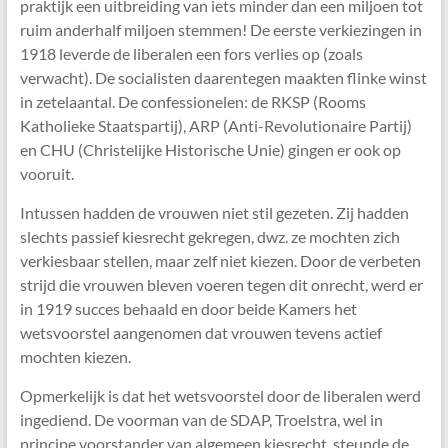
praktijk een uitbreiding van iets minder dan een miljoen tot
ruim anderhalf miljoen stemmen! De eerste verkiezingen in
1918 leverde de liberalen een fors verlies op (zoals
verwacht). De socialisten daarentegen maakten flinke winst
in zetelaantal. De confessionelen: de RKSP (Rooms
Katholieke Staatspartij), ARP (Anti-Revolutionaire Partij)
en CHU (Christelijke Historische Unie) gingen er ook op
vooruit.
Intussen hadden de vrouwen niet stil gezeten. Zij hadden
slechts passief kiesrecht gekregen, dwz. ze mochten zich
verkiesbaar stellen, maar zelf niet kiezen. Door de verbeten
strijd die vrouwen bleven voeren tegen dit onrecht, werd er
in 1919 succes behaald en door beide Kamers het
wetsvoorstel aangenomen dat vrouwen tevens actief
mochten kiezen.
Opmerkelijk is dat het wetsvoorstel door de liberalen werd
ingediend. De voorman van de SDAP, Troelstra, wel in
principe voorstander van algemeen kiesrecht, steunde de