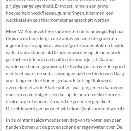
prijzige aangelegenheid. Er moest immers een grote
hoeveelheid weckflessen, gummiringen, klemmen, een
weckketel en een thermometer aangeschaft worden.
Mevr. W. Zonneveld-Verkade vertelt uit haar jeugd: Bij haar
thuis op de boerderij in de Zouteveen werd de groenten
ingezouten. In augustus was de ‘grote bonenpluk’ en haalde
vader de stokbonen af. De bonen werden op de boenhoek
gestort en de kinderen haalden de boontjes af. Daarna
werden de bonen gewassen. De Keulse potten werden goed
met heet water en soda schoongemaakt en hierin werd laag
voor laag een deel bonen gedaan. Elke laag flink werd
overdekt met zout. Als de pot vol was, ging er een katoenen
doek op en vervolgens een kei op de houten deksel om de
druk er op te houden. Zo werd de groenten gepekeld.
Ditzelfde werd gedaan met witte kool (wat zuurkool wordt).
In de winter haalde moeder een dag van te voren een paar
handen bonen uit de pot en schonk er regenwater over. De