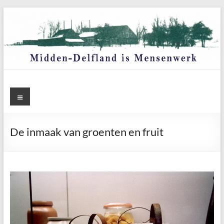
Ga
naar
de
inhoud
Menu
De inmaak van groenten en fruit