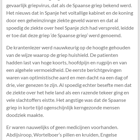
gevaarlijk griepvirus, dat als de Spaanse griep bekend werd.
Het nieuws dat in Spanje het voltallige kabinet en de koning
door een geheimzinnge ziekte geveld waren en dat al
spoedig de ziekte over heel Spanje zich had verspreid, leidde
er toe dat deze griep ‘de Spaanse griep’ werd genoemd.
De krantenlezer werd nauwkeurig op de hoogte gehouden
van de wijze waarop de griep huishield. De patienten
hadden last van hoge koorts, hoofdpijn en rugpijn en van
een algehele vermoeidheid. De eerste berichtgevingen
waren van optimistische aard en men dacht na een dag of
drie, vier genezen te zijn. Al spoedig echter besefte men dat
de ziekte over het hele land als een razende tekeer ging en
vele slachtoffers eistte. Het angstige was dat de Spaanse
griep in korte tijd ogenschijnlijk kerngezonde mensen
doodziek maakte.
Er waren nauwelijks of geen medicijnen voorhanden.
Abdijsiroop, Wortelboer’s pillen en kruiden, Engelse