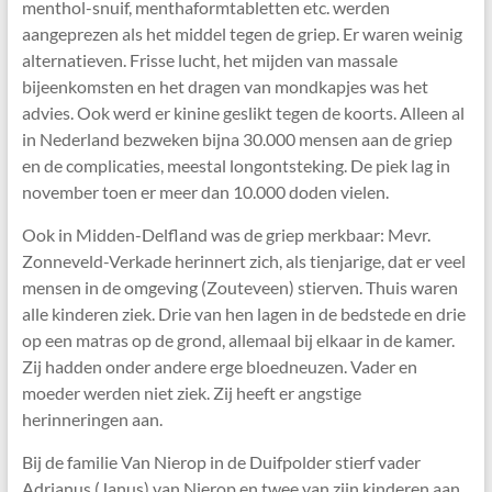
menthol-snuif, menthaformtabletten etc. werden
aangeprezen als het middel tegen de griep. Er waren weinig
alternatieven. Frisse lucht, het mijden van massale
bijeenkomsten en het dragen van mondkapjes was het
advies. Ook werd er kinine geslikt tegen de koorts. Alleen al
in Nederland bezweken bijna 30.000 mensen aan de griep
en de complicaties, meestal longontsteking. De piek lag in
november toen er meer dan 10.000 doden vielen.
Ook in Midden-Delfland was de griep merkbaar: Mevr.
Zonneveld-Verkade herinnert zich, als tienjarige, dat er veel
mensen in de omgeving (Zouteveen) stierven. Thuis waren
alle kinderen ziek. Drie van hen lagen in de bedstede en drie
op een matras op de grond, allemaal bij elkaar in de kamer.
Zij hadden onder andere erge bloedneuzen. Vader en
moeder werden niet ziek. Zij heeft er angstige
herinneringen aan.
Bij de familie Van Nierop in de Duifpolder stierf vader
Adrianus (Janus) van Nierop en twee van zijn kinderen aan