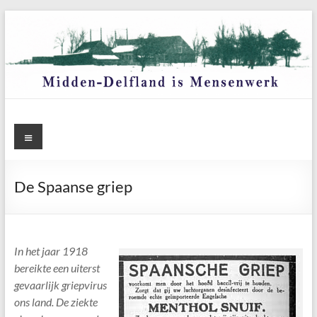
Ga
naar
de
inhoud
Menu
De Spaanse griep
In het jaar 1918
bereikte een uiterst
gevaarlijk griepvirus
ons land. De ziekte