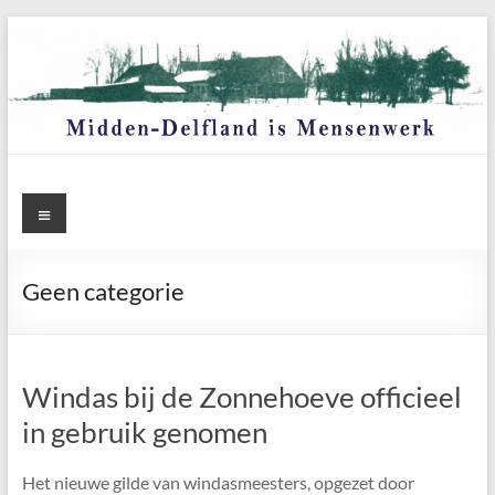
Ga
naar
de
inhoud
Menu
Geen categorie
Windas bij de Zonnehoeve officieel
in gebruik genomen
Het nieuwe gilde van windasmeesters, opgezet door